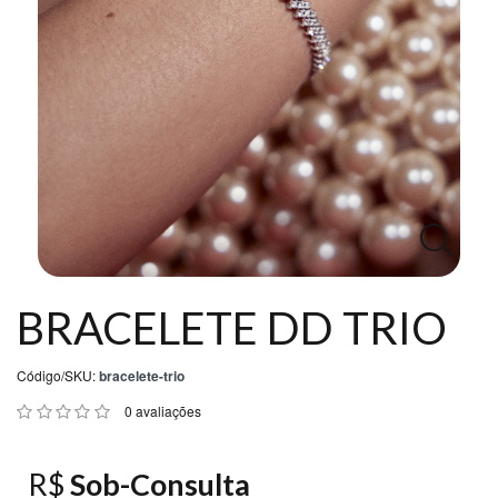
DD
NEWS
Central
Atendimento
(11)
99027-
2192
BRACELETE DD TRIO
Chat
WhatsApp
Código/SKU:
bracelete-trio
0 avaliações
Envie-
nos
R$
Sob-Consulta
uma