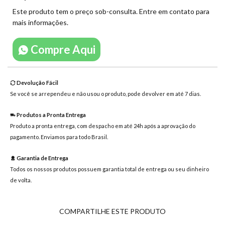
mensagem
Este produto tem o preço sob-consulta. Entre em contato para
mais informações.
Compre Aqui
Devolução Fácil
Se você se arrependeu e não usou o produto, pode devolver em até 7 dias.
Produtos a Pronta Entrega
Produto a pronta entrega, com despacho em até 24h após a aprovação do
pagamento. Enviamos para todo Brasil.
Garantia de Entrega
Todos os nossos produtos possuem garantia total de entrega ou seu dinheiro
de volta.
COMPARTILHE ESTE PRODUTO