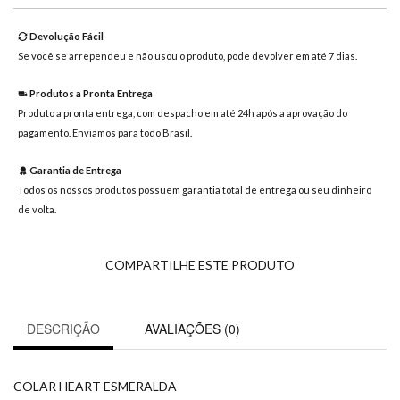
mensagem
Devolução Fácil
Se você se arrependeu e não usou o produto, pode devolver em até 7 dias.
Produtos a Pronta Entrega
Produto a pronta entrega, com despacho em até 24h após a aprovação do
pagamento. Enviamos para todo Brasil.
Garantia de Entrega
Todos os nossos produtos possuem garantia total de entrega ou seu dinheiro
de volta.
COMPARTILHE ESTE PRODUTO
DESCRIÇÃO
AVALIAÇÕES (0)
COLAR HEART ESMERALDA