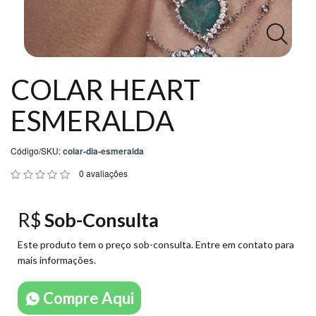
DD
NEWS
COLAR HEART
Central
ESMERALDA
Atendimento
(11)
Código/SKU:
colar-dia-esmeralda
99027-
0 avaliações
2192
R$
Sob-Consulta
Chat
WhatsApp
Este produto tem o preço sob-consulta. Entre em contato para
mais informações.
Envie-
nos
Compre Aqui
uma