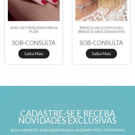
ANEL DD ORQUIDEAS BEIJA
BRINCO LAÇOS EM OURO
FLOR
BRANCO 18K E DIAMANTES
SOB-CONSULTA
SOB-CONSULTA
Saiba Mais
Saiba Mais
CADASTRE-SE E RECEBA
NOVIDADES EXCLUSIVAS
SEJA O PRIMEIRO A RECEBER NOSSOS LANÇAMENTOS E OFERTAS EM