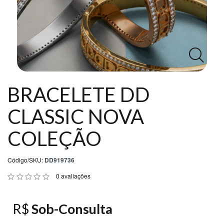
DD
NEWS
Central
Atendimento
BRACELETE DD
(11)
CLASSIC NOVA
99027-
2192
COLEÇÃO
Chat
Código/SKU:
DD919736
WhatsApp
0 avaliações
Envie-
nos
R$
Sob-Consulta
uma