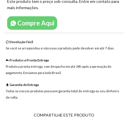
mensagem
Este produto tem o preço sob-consulta. Entre em contato para
mais informações.
Compre Aqui
Devolução Fácil
Se você se arrependeu e não usou o produto, pode devolver em até 7 dias.
Produtos a Pronta Entrega
Produto a pronta entrega, com despacho em até 24h após a aprovação do
pagamento. Enviamos para todo Brasil.
Garantia de Entrega
Todos os nossos produtos possuem garantia total de entrega ou seu dinheiro
de volta.
COMPARTILHE ESTE PRODUTO