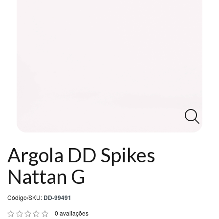
DD
NEWS
Central
Atendimento
(11)
99027-
2192
Argola DD Spikes
Chat
WhatsApp
Nattan G
Envie-
Código/SKU:
DD-99491
nos
uma
0 avaliações